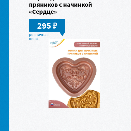
пряников с начинкой
«Сердце»
в
295