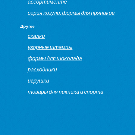
ассортименте
серия козули. формы для пряников
Другое
скалки
узорные штампы
формы для шоколада
расходники
игрушки
товары для пикника и спорта