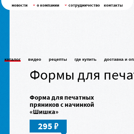
новости
о компании
сотрудничество
контакты
каталог
видео
рецепты
где купить
доставка и о
Формы для печа
Форма для печатных
пряников с начинкой
«Шишка»
в
295