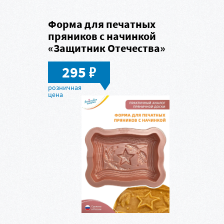
Форма для печатных
пряников с начинкой
«Защитник Отечества»
в
295