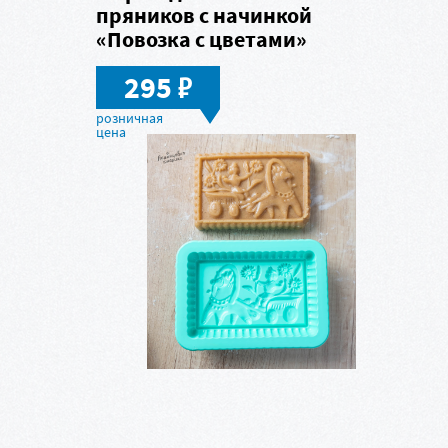
пряников с начинкой
«Повозка с цветами»
в
295