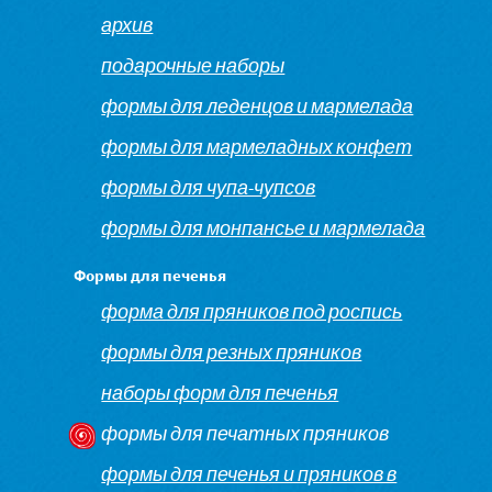
архив
подарочные наборы
формы для леденцов и мармелада
формы для мармеладных конфет
формы для чупа-чупсов
формы для монпансье и мармелада
Формы для печенья
форма для пряников под роспись
формы для резных пряников
наборы форм для печенья
формы для печатных пряников
формы для печенья и пряников в