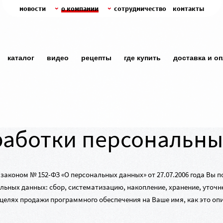
новости
о компании
сотрудничество
контакты
каталог
видео
рецепты
где купить
доставка и о
работки персональны
м законом №
152-ФЗ
«О персональных данных» от
27.07.2006
года Вы п
ьных данных: сбор, систематизацию, накопление, хранение, уточне
целях продажи программного обеспечения на Ваше имя, как это оп