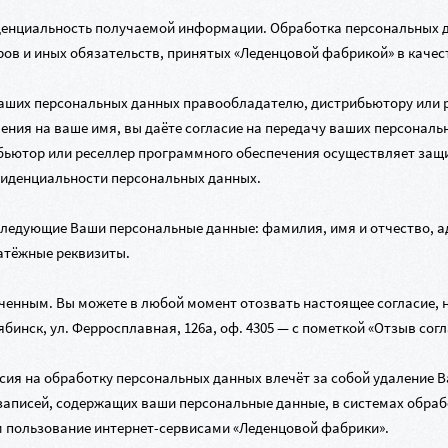
денциальность получаемой информации. Обработка персональных д
ов и иных обязательств, принятых «Леденцовой фабрикой» в качес
Ваших персональных данных правообладателю, дистрибьютору или 
ения на ваше имя, вы даёте согласие на передачу ваших персонал
ибьютор или реселлер программного обеспечения осуществляет защ
иденциальности персональных данных.
следующие Ваши персональные данные: фамилия, имя и отчество, а
латёжные реквизиты.
иченным. Вы можете в любой момент отозвать настоящее согласие,
лябинск, ул. Ферросплавная, 126а, оф. 4305 — с пометкой «Отзыв со
сия на обработку персональных данных влечёт за собой удаление В
е записей, содержащих ваши персональные данные, в системах обра
м пользование
интернет-сервисами
«Леденцовой фабрики».