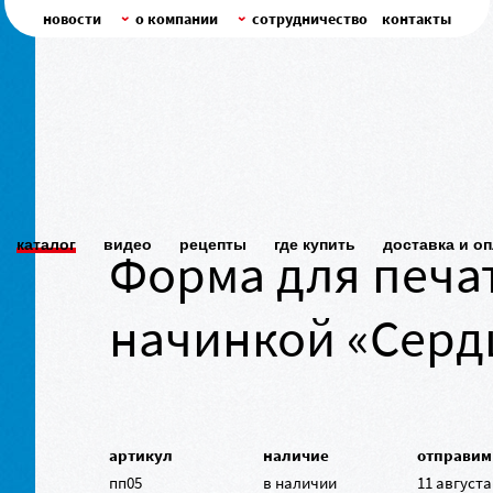
новости
о компании
сотрудничество
контакты
каталог
видео
рецепты
где купить
доставка и о
Форма для печа
начинкой «Серд
артикул
наличие
отправим
пп05
в наличии
11 августа