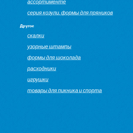
ассортименте
серия козули. формы для пряников
Другое
скалки
узорные штампы
формы для шоколада
расходники
игрушки
товары для пикника и спорта