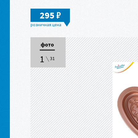
в
295
фото
1
31