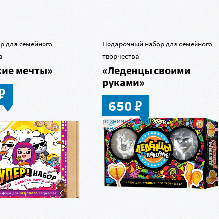
ы
р для семейного
Подарочный набор для семейного
а
творчества
кие мечты»
«Леденцы своими
руками»
в
в
650