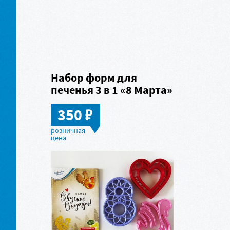
Набор форм для
печенья 3 в 1 «8 Марта»
в
350