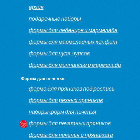
архив
подарочные наборы
формы для леденцов и мармелада
формы для мармеладных конфет
формы для чупа-чупсов
формы для монпансье и мармелада
Формы для печенья
форма для пряников под роспись
формы для резных пряников
наборы форм для печенья
формы для печатных пряников
формы для печенья и пряников в