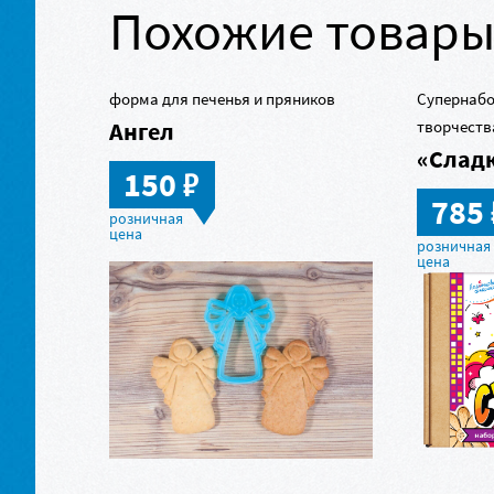
Похожие товар
форма для печенья и пряников
Супернабо
Ангел
творчеств
«Слад
в
150
785