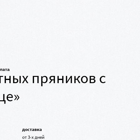
плата
тных пряников с
це»
доставка
от 3-х дней