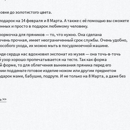
овке до золотистого цвета.
одарок на 14 февраля и 8 Марта. А также с её помощью вы сможете
енных и просто в подарок любимому человеку.
формочка для пряников — то, что нужно. Она сделана
очень прочная, имеет неограниченный срок службы. Очень удобно,
особого ухода, их можно мыть в посудомоечной машине.
иде сердца нас вдохновил экспонат из музея — она
точь-в-точь
 узор хорошо пропечатывается на тесте. Так как форма
й форме, то для облегчения вынимания пряника перед его
нии подденьте готовое изделие ножом или другим предметом
дарок маме, бабушке, подруге. И не только на 8 Марта, а даже без
ь >>