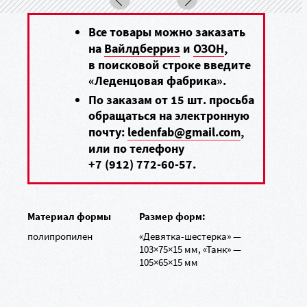
Все товары можно заказать
на
Вайлдберриз
и
ОЗОН
,
в поисковой строке введите
«Леденцовая фабрика».
По заказам от 15 шт. просьба
обращаться на электронную
почту:
ledenfab@gmail.com
,
или по телефону
+7 (912) 772-60-57
.
Материал формы
Размер форм:
полипропилен
«Девятка-шестерка» —
103×75×15 мм, «Танк» —
105×65×15 мм