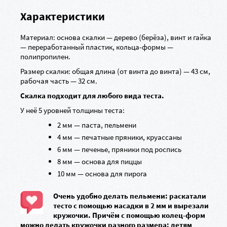
Характеристики
Материал: основа скалки — дерево (берёза), винт и гайка
— переработанный пластик, кольца-формы —
полипропилен.
Размер скалки: общая длина (от винта до винта) — 43 см,
рабочая часть — 32 см.
Скалка подходит для любого вида теста.
У неё 5 уровней толщины теста:
2 мм — паста, пельмени
4 мм — печатные пряники, круассаны
6 мм — печенье, пряники под роспись
8 мм — основа для пиццы
10 мм — основа для пирога
Очень удобно делать пельмени: раскатали
тесто с помощью насадки в 2 мм и вырезали
кружочки. Причём с помощью колец-форм
можно делать кружочки разного размера: детям