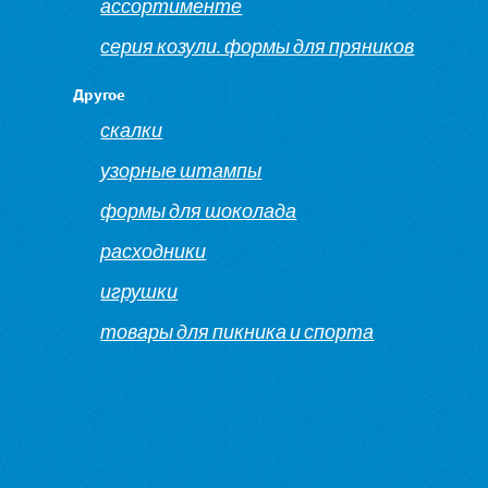
ассортименте
серия козули. формы для пряников
Другое
скалки
узорные штампы
формы для шоколада
расходники
игрушки
товары для пикника и спорта