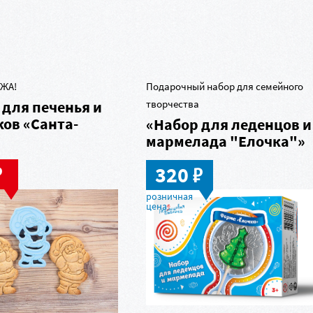
ы
ЖА!
Подарочный набор для семейного
для печенья и
творчества
ов «Санта-
«Набор для леденцов и
»
мармелада "Елочка"»
в
в
320