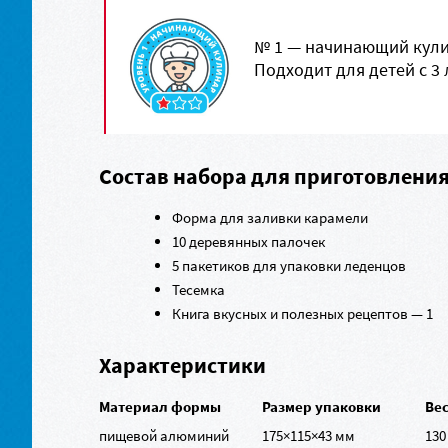
№ 1 — начинающий кули
Подходит для детей с 3 
Состав набора для приготовлени
Форма для заливки карамели
10 деревянных палочек
5 пакетиков для упаковки леденцов
Тесемка
Книга вкусных и полезных рецептов — 1
Характеристики
Материал формы
Размер упаковки
Ве
пищевой алюминий
175×115×43 мм
130