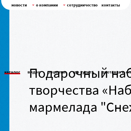
новости
о компании
сотрудничество
контакты
Подарочный наб
каталог
видео
рецепты
где купить
доставка и о
творчества «Наб
мармелада "Сне