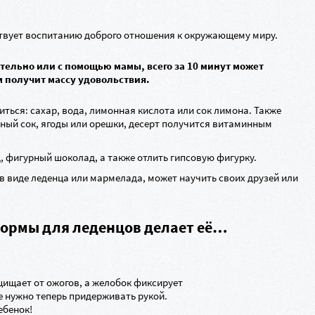
бствует воспитанию доброго отношения к окружающему миру.
тельно или с помощью мамы, всего за 10 минут может
м получит массу удовольствия.
ться: сахар, вода, лимонная кислота или сок лимона. Также
ный сок, ягоды или орешки, десерт получится витаминным
 фигурный шоколад, а также отлить гипсовую фигурку.
 в виде леденца или мармелада, может научить своих друзей или
ормы для леденцов делает её…
ищает от ожогов, а желобок фиксирует
не нужно теперь придерживать рукой.
ебенок!