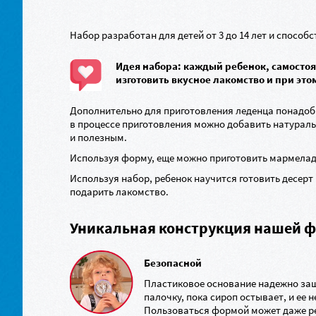
Набор разработан для детей от 3 до 14 лет и спосо
Идея набора: каждый ребенок, самостоя
изготовить вкусное лакомство и при это
Дополнительно для приготовления леденца понадоби
в процессе приготовления можно добавить натураль
и полезным.
Используя форму, еще можно приготовить мармелад,
Используя набор, ребенок научится готовить десерт
подарить лакомство.
Уникальная конструкция нашей ф
Безопасной
Пластиковое основание надежно защ
палочку, пока сироп остывает, и ее 
Пользоваться формой может даже р