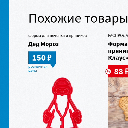
Похожие товар
форма для печенья и пряников
РАСПРОДА
Дед Мороз
Форма 
пряник
в
150
Клаус
88