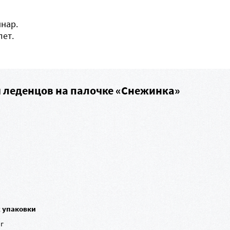
нар.
лет.
я леденцов на палочке «Снежинка»
с упаковки
 г