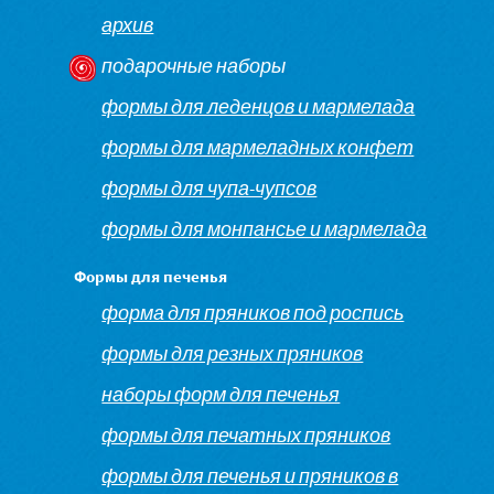
архив
подарочные наборы
формы для леденцов и мармелада
формы для мармеладных конфет
формы для чупа-чупсов
формы для монпансье и мармелада
Формы для печенья
форма для пряников под роспись
формы для резных пряников
наборы форм для печенья
формы для печатных пряников
формы для печенья и пряников в