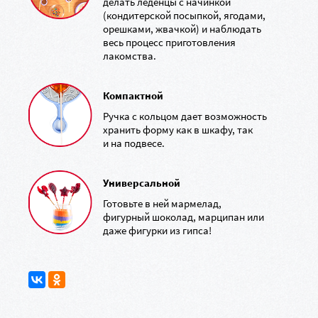
делать леденцы с начинкой
(кондитерской посыпкой, ягодами,
орешками, жвачкой) и наблюдать
весь процесс приготовления
лакомства.
Компактной
Ручка с кольцом дает возможность
хранить форму как в шкафу, так
и на подвесе.
Универсальной
Готовьте в ней мармелад,
фигурный шоколад, марципан или
даже фигурки из гипса!