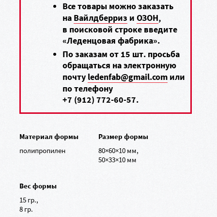
Все товары можно заказать
на
Вайлдберриз
и
ОЗОН
,
в поисковой строке введите
«Леденцовая фабрика».
По заказам от 15 шт. просьба
обращаться на электронную
почту
ledenfab@gmail.com
или
по телефону
+7 (912) 772-60-57
.
Материал формы
Размер формы
полипропилен
80×60×10 мм,
50×33×10 мм
Вес формы
15 гр.,
8 гр.