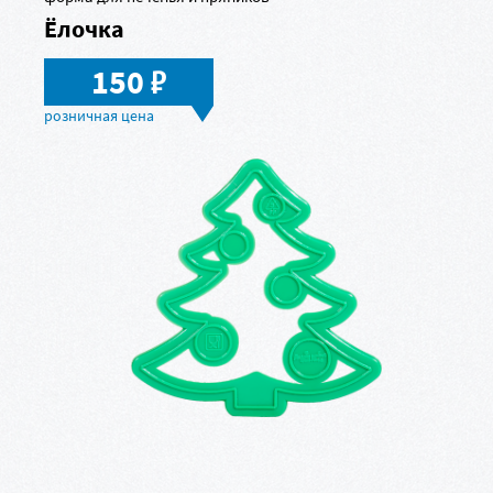
Ёлочка
в
150