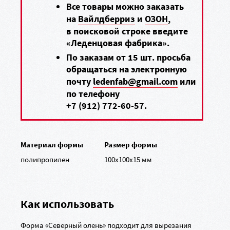
Все товары можно заказать
на
Вайлдберриз
и
ОЗОН
,
в поисковой строке введите
«Леденцовая фабрика».
По заказам от 15 шт. просьба
обращаться на электронную
почту
ledenfab@gmail.com
или
по телефону
+7 (912) 772-60-57
.
Материал формы
Размер формы
полипропилен
100х100х15 мм
Как использовать
Форма «Северный олень» подходит для вырезания