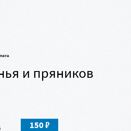
плата
нья и пряников
в
150
й