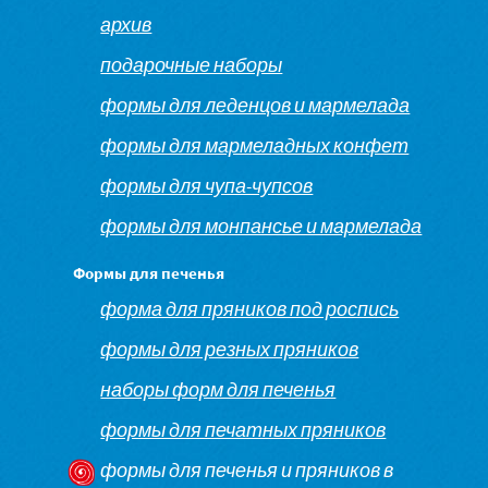
архив
подарочные наборы
формы для леденцов и мармелада
формы для мармеладных конфет
формы для чупа-чупсов
формы для монпансье и мармелада
Формы для печенья
форма для пряников под роспись
формы для резных пряников
наборы форм для печенья
формы для печатных пряников
формы для печенья и пряников в