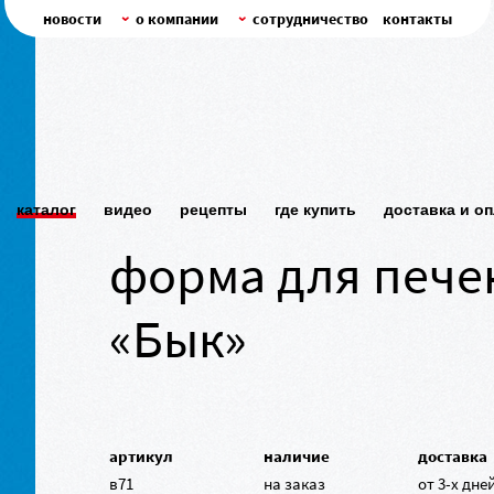
новости
о компании
сотрудничество
контакты
каталог
видео
рецепты
где купить
доставка и о
форма для пече
«Бык»
артикул
наличие
доставка
в71
на заказ
от 3-х дне