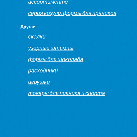
ассортименте
серия козули. формы для пряников
Другое
скалки
узорные штампы
формы для шоколада
расходники
игрушки
товары для пикника и спорта