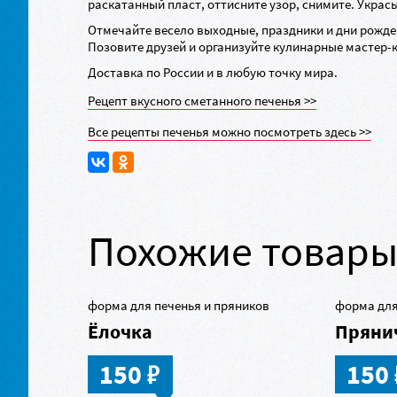
раскатанный пласт, оттисните узор, снимите. Украс
Отмечайте весело выходные, праздники и дни рожден
Позовите друзей и организуйте кулинарные
мастер-
Доставка по России и в любую точку мира.
Рецепт вкусного сметанного печенья >>
Все рецепты печенья можно посмотреть здесь >>
Похожие товар
форма для печенья и пряников
форма для
Ёлочка
Пряни
в
150
150