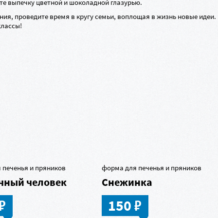
ьте выпечку цветной и шоколадной глазурью.
ия, проведите время в кругу семьи, воплощая в жизнь новые идеи.
классы
!
ы
 печенья и пряников
форма для печенья и пряников
чный человек
Снежинка
в
в
150