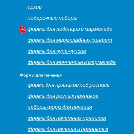
архив
подарочные наборы
формы для леденцов и мармелада
формы для мармеладных конфет
формы для чупа-чупсов
формы для монпансье и мармелада
Формы для печенья
форма для пряников под роспись
формы для резных пряников
наборы форм для печенья
формы для печатных пряников
формы для печенья и пряников в