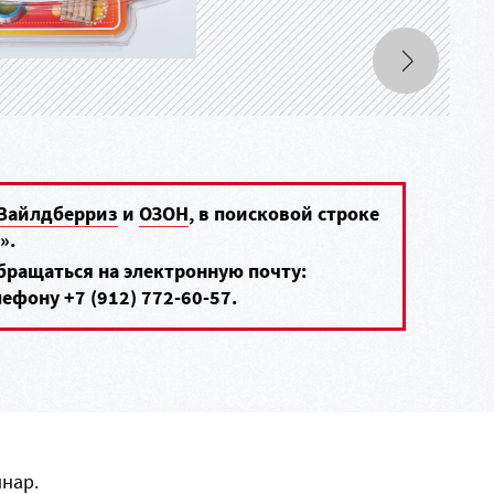
Вайлдберриз
и
ОЗОН
, в поисковой строке
».
обращаться на электронную почту:
елефону
+7 (912) 772-60-57
.
нар.