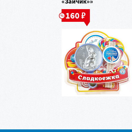
«Зайчик»»
в
160