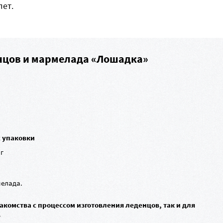
лет.
енцов и мармелада «Лошадка»
с упаковки
 г
мелада.
акомства с процессом изготовления леденцов, так и для
.