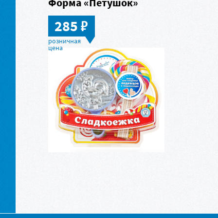
Форма «Петушок»
в
285