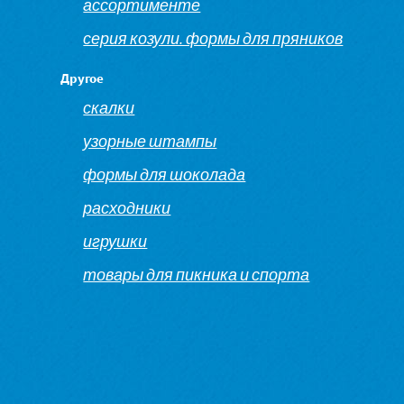
ассортименте
серия козули. формы для пряников
Другое
скалки
узорные штампы
формы для шоколада
расходники
игрушки
товары для пикника и спорта