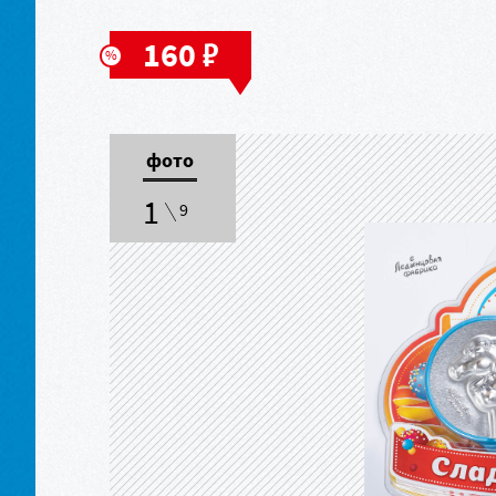
в
160
фото
1
9