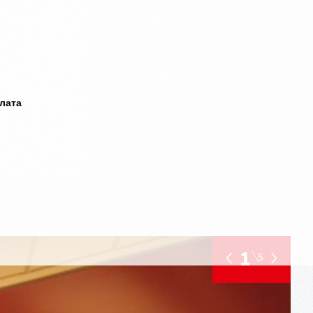
плата
1
5