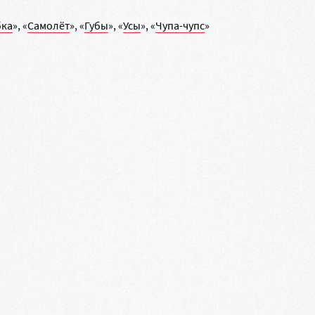
ка
», «
Самолёт
», «
Губы
», «
Усы
», «
Чупа-чупс
»