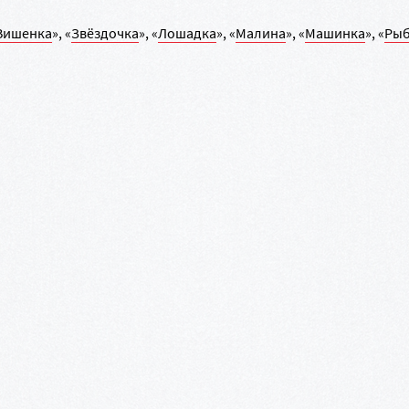
Вишенка
», «
Звёздочка
», «
Лошадка
», «
Малина
», «
Машинка
», «
Рыб