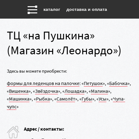
каталог
доставка и оплата
ТЦ «на Пушкина»
(Магазин «Леонардо»)
Здесь вы можете приобрести:
формы для леденцов на палочке
: «
Петушок
», «
Бабочка
»,
«
Вишенка
», «
Звёздочка
», «
Лошадка
», «
Малина
»,
«
Машинка
», «
Рыбка
», «
Самолёт
», «
Губы
», «
Усы
», «
Чупа-
чупс
»
Адрес / контакты: