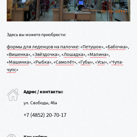
Здесь вы можете приобрести:
формы для леденцов на палочке
: «
Петушок
», «
Бабочка
»,
«
Вишенка
», «
Звёздочка
», «
Лошадка
», «
Малина
»,
«
Машинка
», «
Рыбка
», «
Самолёт
», «
Губы
», «
Усы
», «
Чупа-
чупс
»
Адрес / контакты:
ул. Свободы, 46а
+7 (4852) 20-70-17
Как найти: