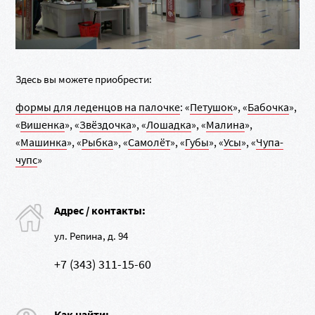
Здесь вы можете приобрести:
формы для леденцов на палочке
: «
Петушок
», «
Бабочка
»,
«
Вишенка
», «
Звёздочка
», «
Лошадка
», «
Малина
»,
«
Машинка
», «
Рыбка
», «
Самолёт
», «
Губы
», «
Усы
», «
Чупа-
чупс
»
Адрес / контакты:
ул. Репина, д. 94
+7 (343) 311-15-60
Как найти: