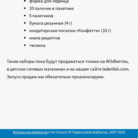
форма для леденца
10 палочек в пакетике
5 пакетиков
бумага резанная (4 г)
кондитерская посыпка «Конфетти» (10 г)
книга рецептов
тесемка
Такие наборы пока будут продаваться только на Wildberries,
в детских сетевых магазинах и на нашем сайте ledenfab.com.
Запуск продаж мы обязательно проанонсируем.
Формы для леденцов
и не только! © Леденцовая фабрика, 2007-2026