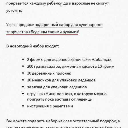
понравится каждому ребенку, да и взрослые не смогут
устоять.
Уже в продаже
подарочный набор для кулинарного
творчества «Леденцы своими руками»
!
В новогодний набор входят:
2 формы для леденцов «Ёлочка» и «Собачка»
200 грамм сахара, лимонная кислота 10 грамм
30 деревянных палочек
10 мешочков для упаковки леденцов
завязка для упаковки леденцов
игрушка «Мини-волчок», в которую можно
поиграть пока застывают леденцы
инструкция с рецептами
Вы можете подарить набор как самостоятельный подарок, а
можете приготовить своими руками леденцы в виде ёлочки и